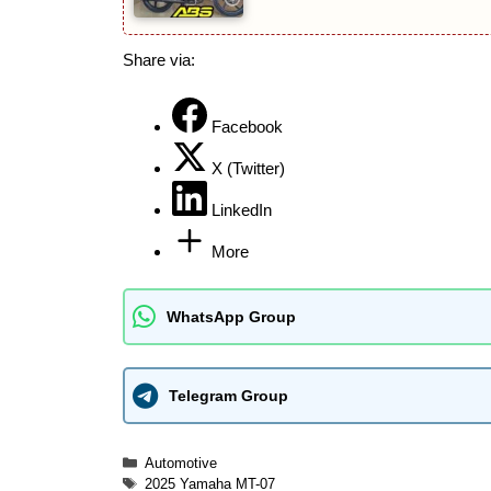
Share via:
Facebook
X (Twitter)
LinkedIn
More
WhatsApp Group
Telegram Group
Categories
Automotive
Tags
2025 Yamaha MT-07