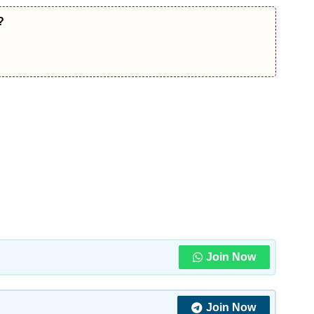
ं?
Join Now
Join Now