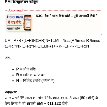
EMI
कैलकुलेशन फॉर्मूला:
ICICI बैंक में खाता कैसे खोलें – पूरी जानकारी हिंदी में
EMI=P×R×(1+R)N(1+R)N−1EMI = \frac{P \times R \times
(1+R)^N}{(1+R)^N−1}EMI=(1+R)N−1P×R×(1+R)N​
जहां,
P
= लोन राशि
R
= मासिक ब्याज दर
N
= रिपेमेंट अवधि (महीनों में)
उदाहरण:
अगर आपने ₹5 लाख का लोन 12% ब्याज दर पर 5 साल (60 महीने) के
लिए लिया है, तो आपकी
EMI = ₹11,122
होगी।